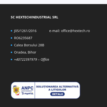
SC HEXTECHINDUSTRIAL SRL
J05/1261/2016
e-mail:
office@hextech.ro
RO6235687
Calea Borsului 28B
Oradea, Bihor
+40722397979
– Offic
e