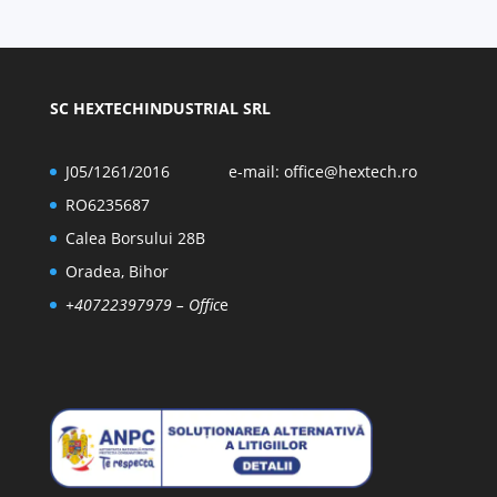
SC HEXTECHINDUSTRIAL SRL
J05/1261/2016
e-mail:
office@hextech.ro
RO6235687
Calea Borsului 28B
Oradea, Bihor
+40722397979
– Offic
e