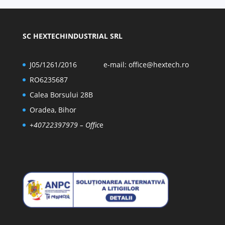
SC HEXTECHINDUSTRIAL SRL
J05/1261/2016
e-mail:
office@hextech.ro
RO6235687
Calea Borsului 28B
Oradea, Bihor
+40722397979
– Offic
e